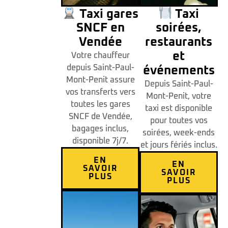
Taxi gares
Taxi
SNCF en
soirées,
Vendée
restaurants
et
Votre chauffeur
depuis Saint-Paul-
événements
Mont-Penit assure
Depuis Saint-Paul-
vos transferts vers
Mont-Penit, votre
toutes les gares
taxi est disponible
SNCF de Vendée,
pour toutes vos
bagages inclus,
soirées, week-ends
disponible 7j/7.
et jours fériés inclus.
EN
EN
SAVOIR
SAVOIR
PLUS
PLUS