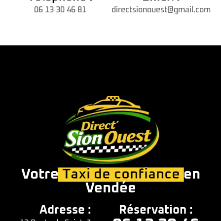
06 13 30 46 81
directsionouest@gmail.com
Votre
Taxi de confiance
en
Vendée
Adresse :
Réservation :