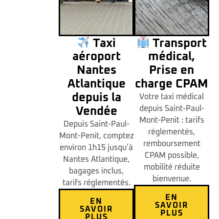
Taxi
Transport
aéroport
médical,
Nantes
Prise en
Atlantique
charge CPAM
depuis la
Votre taxi médical
depuis Saint-Paul-
Vendée
Mont-Penit : tarifs
Depuis Saint-Paul-
réglementés,
Mont-Penit, comptez
remboursement
environ 1h15 jusqu'à
CPAM possible,
Nantes Atlantique,
mobilité réduite
bagages inclus,
bienvenue.
tarifs réglementés.
EN
EN
SAVOIR
SAVOIR
PLUS
PLUS