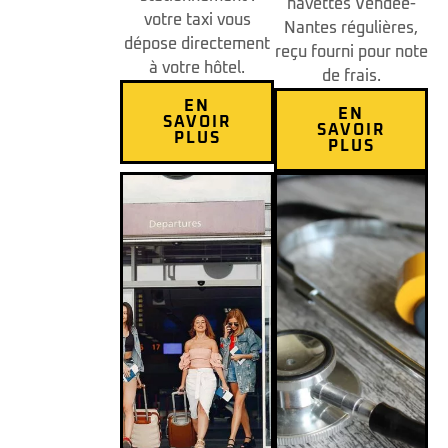
navettes Vendée-
votre taxi vous
Nantes régulières,
dépose directement
reçu fourni pour note
à votre hôtel.
de frais.
EN
EN
SAVOIR
SAVOIR
PLUS
PLUS