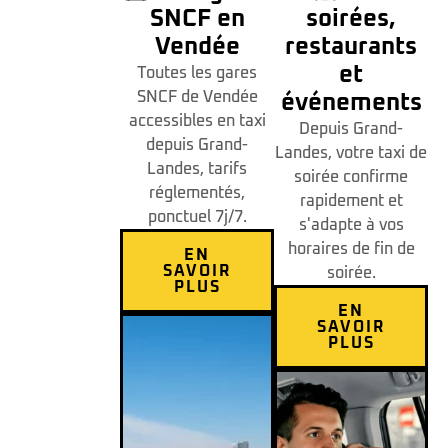
SNCF en
soirées,
Vendée
restaurants
et
Toutes les gares
SNCF de Vendée
événements
accessibles en taxi
Depuis Grand-
depuis Grand-
Landes, votre taxi de
Landes, tarifs
soirée confirme
réglementés,
rapidement et
ponctuel 7j/7.
s'adapte à vos
horaires de fin de
EN
SAVOIR
soirée.
PLUS
EN
SAVOIR
PLUS