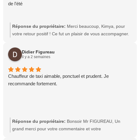
de l’été
Réponse du propriétaire:
Merci beaucoup, Kimya, pour
votre retour positif ! Ce fut un plaisir de vous accompagner.
Merci pour votre confiance et votre recommandation. Je
suis ravi d'avoir pu vous rendre service, même à une heure
Didier Figureau
tardive. Je vous souhaite également un excellent été et
il y a 2 semaines
reste à votre disposition si vous avez de nouveau besoin de
mes services. Cordialement, Nicolas, Taxi Direct'Sion Ouest
Chauffeur de taxi aimable, ponctuel et prudent. Je
recommande fortement.
Réponse du propriétaire:
Bonsoir Mr FIGUREAU, Un
grand merci pour votre commentaire et votre
recommandation. En tant que chauffeur de taxi, je m'efforce