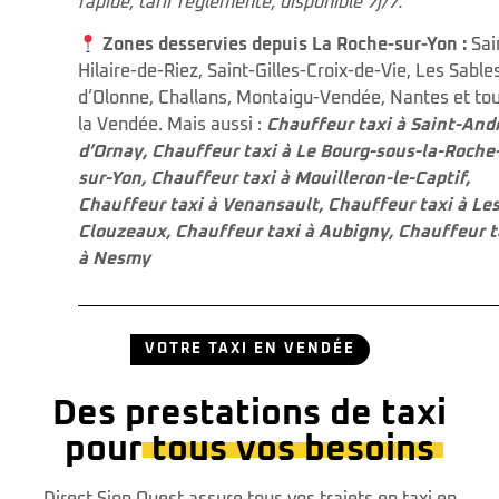
rapide, tarif réglementé, disponible 7j/7.
Zones desservies depuis La Roche-sur-Yon :
Sai
Hilaire-de-Riez, Saint-Gilles-Croix-de-Vie, Les Sable
d’Olonne, Challans, Montaigu-Vendée, Nantes et to
la Vendée. Mais aussi :
Chauffeur taxi à Saint-And
d’Ornay
,
Chauffeur taxi à Le Bourg-sous-la-Roche
sur-Yon
,
Chauffeur taxi à Mouilleron-le-Captif
,
Chauffeur taxi à Venansault
,
Chauffeur taxi à Le
Clouzeaux
,
Chauffeur taxi à Aubigny
,
Chauffeur t
à Nesmy
VOTRE TAXI EN VENDÉE
Des prestations de taxi
pour
tous vos besoins
Direct Sion Ouest assure tous vos trajets en taxi en