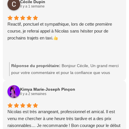
Cécile Dupin
quelques conseils qui vous permettront de découvrir
il y a 1 semaine
différents endroits. C'est toujours un plaisir de partager
quelques bonnes adresses et de rendre le trajet aussi
Reactif, ponctuel et sympathique, lors de cette première
agréable qu'utile. Je vous souhaite un excellent séjour et de
course, je referai appel à Nicolas sans hésiter pour de
très belles vacances. Cordialement, Nicolas, Taxi Direct'Sion
prochains trajets en taxi.
Ouest
Réponse du propriétaire:
Bonjour Cécile, Un grand merci
pour votre commentaire et pour la confiance que vous
m'avez accordée lors de cette première course. Je suis ravi
d'apprendre que vous avez apprécié ma réactivité, ma
Kimya Marie-Joseph Pinçon
ponctualité et la qualité de mon accueil. La satisfaction de
il y a 2 semaines
mes passagers est au cœur de mon engagement et votre
retour est une véritable source de motivation. Ce sera un
Nicolas est très arrangeant, professionnel et amical. Il est
réel plaisir de vous accompagner à nouveau pour vos
venu me chercher à une heure très tardive et a des prix
prochains trajets. Cordialement, Nicolas, Taxi Direct'Sion
raisonnables… Je recommande ! Bon courage pour le début
Ouest