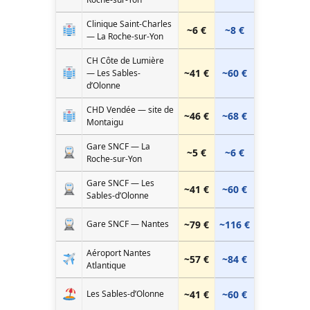
Clinique Saint-Charles
~6 €
~8 €
— La Roche-sur-Yon
CH Côte de Lumière
~41 €
~60 €
— Les Sables-
d’Olonne
CHD Vendée — site de
~46 €
~68 €
Montaigu
Gare SNCF — La
~5 €
~6 €
Roche-sur-Yon
Gare SNCF — Les
~41 €
~60 €
Sables-d’Olonne
Gare SNCF — Nantes
~79 €
~116 €
Aéroport Nantes
~57 €
~84 €
Atlantique
Les Sables-d’Olonne
~41 €
~60 €