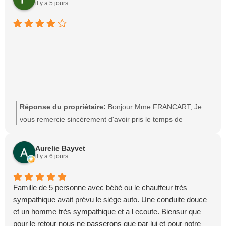
récompense et m'encourage à continuer à offrir un service
il y a 5 jours
de qualité. Au plaisir de vous accompagner à nouveau.
Nicolas, Taxi Direct'Sion Ouest
Réponse du propriétaire:
Bonjour Mme FRANCART, Je
vous remercie sincèrement d'avoir pris le temps de
m'attribuer cette belle note de 4 étoiles. C'est une véritable
satisfaction de savoir que votre expérience a été positive.
Aurelie Bayvet
Ma priorité est d'offrir à chacun de mes passagers un
il y a 6 jours
service fiable, ponctuel, confortable et chaleureux. Chaque
trajet est réalisé afin de garantir un déplacement agréable,
Famille de 5 personne avec bébé ou le chauffeur très
en toute sécurité et dans les meilleures conditions. Si un
sympathique avait prévu le siège auto. Une conduite douce
détail a empêché l'obtention de la cinquième étoile, je serai
et un homme très sympathique et a l ecoute. Biensur que
ravis de connaître votre ressenti afin de répondre encore
pour le retour nous ne passerons que par lui et pour notre