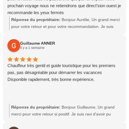
mieux à vos attentes lors d'un prochain trajet. Je vous
prochain voyage nous ne retiendrons que direct’sion ouest je
souhaite une excellente journée, Cordialement, Taxi
recommande les yeux fermés
Direct'Sion Ouest Nicolas
Réponse du propriétaire:
Bonjour Aurélie, Un grand merci
pour votre retour et pour votre recommandation. Je suis
ravis que votre trajet se soit déroulé dans les meilleures
conditions et que la mise à disposition d'un siège auto ait
Guillaume ANNER
contribué à votre satisfaction. C'est un réel plaisir de savoir
il y a 1 semaine
que vous me ferez de nouveau confiance pour votre trajet
retour et pour vos prochains voyages. Au plaisir de vous
Chauffeur très gentil et guide touristique pour les premiers
accompagner à nouveau très prochainement Nicolas, Taxi
pas, pas désagréable pour démarrer les vacances
Direct'Sion Ouest
Disponible rapidement, très bonne expérience.
Réponse du propriétaire:
Bonjour Guillaume, Un grand
merci pour votre retour si positif. Je suis ravi d'avoir pu
contribuer à un agréable début de vacances et que vous
ayez apprécié l'accueil, la disponibilité ainsi que les