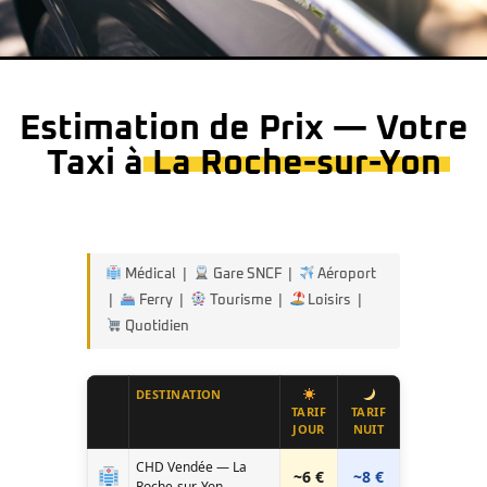
Estimation de Prix — Votre
Taxi à
La Roche-sur-Yon
Médical |
Gare SNCF |
Aéroport
|
Ferry |
Tourisme |
Loisirs |
Quotidien
DESTINATION
TARIF
TARIF
JOUR
NUIT
CHD Vendée — La
~6 €
~8 €
Roche-sur-Yon