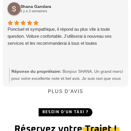
chaque jour d'offrir un service qui allie ponctualité, sécurité,
Shana Gandara
courtoisie et confort. Ce sera un réel plaisir de vous
il y a 3 semaines
accompagner de nouveau lors de vos prochains
déplacements. N'hésitez pas à recommander mon service
Ponctuel et sympathique, il répond au plus vite à toute
de TAXI à votre entourage, que ce soit vos amis ou
question. Voiture confortable. J'utiliserai à nouveau ses
membres de votre famille. Merci pour votre confiance.
services et les recommanderai à tous et toutes
Cordialement, Nicolas, Taxi Direct'Sion Ouest
Réponse du propriétaire:
Bonjour SHANA, Un grand merci
pour votre excellente note et bel avis. Je suis ravi que vous
ayez apprécié ma ponctualité, ma disponibilité ainsi que le
PLUS D’AVIS
confort du véhicule. Savoir que vous ferez de nouveau
appel à mes services et que vous les recommanderez
autour de vous est une belle récompense. Merci
BESOIN D'UN TAXI ?
sincèrement pour votre confiance. Ce sera un véritable
plaisir de vous accompagner à nouveau lors de vos
Réservez votre
Trajet !
prochains déplacements. Cordialement, Nicolas, Taxi