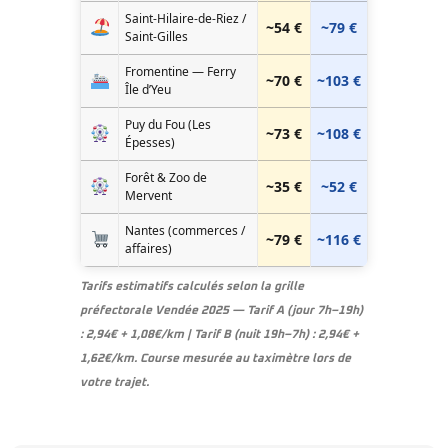
Saint-Hilaire-de-Riez /
~54 €
~79 €
Saint-Gilles
Fromentine — Ferry
~70 €
~103 €
Île d’Yeu
Puy du Fou (Les
~73 €
~108 €
Épesses)
Forêt & Zoo de
~35 €
~52 €
Mervent
Nantes (commerces /
~79 €
~116 €
affaires)
Tarifs estimatifs calculés selon la grille
préfectorale Vendée 2025 — Tarif A (jour 7h–19h)
: 2,94€ + 1,08€/km | Tarif B (nuit 19h–7h) : 2,94€ +
1,62€/km. Course mesurée au taximètre lors de
votre trajet.