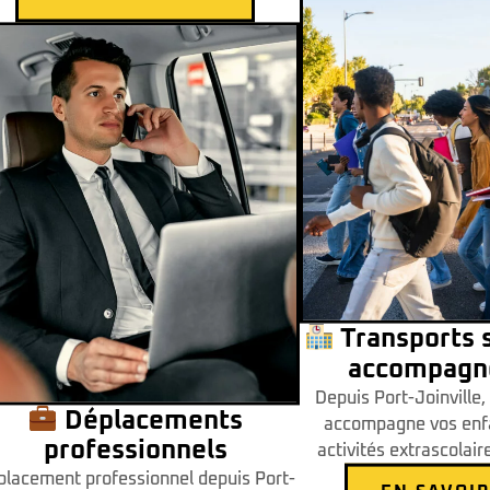
Transports s
accompagn
Depuis Port-Joinville,
Déplacements
accompagne vos enfa
professionnels
activités extrascolair
placement professionnel depuis Port-