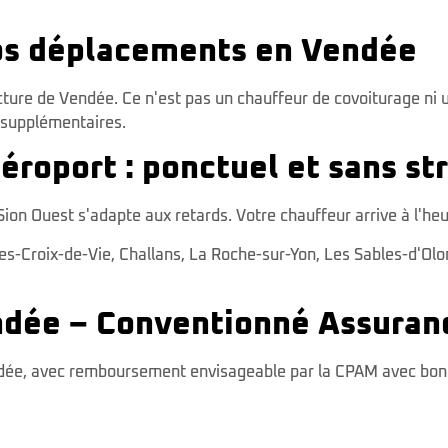
vos déplacements en Vendée
cture de Vendée. Ce n'est pas un chauffeur de covoiturage ni u
 supplémentaires.
éroport : ponctuel et sans st
Sion Ouest s'adapte aux retards. Votre chauffeur arrive à l'heure
les-Croix-de-Vie
,
Challans
,
La Roche-sur-Yon
,
Les Sables-d'Ol
ndée – Conventionné Assuran
ée, avec remboursement envisageable par la CPAM avec bon de