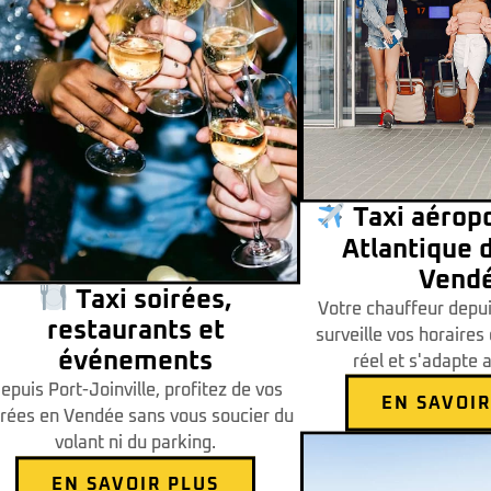
Taxi aérop
Atlantique d
Vend
Taxi soirées,
Votre chauffeur depui
restaurants et
surveille vos horaires
événements
réel et s'adapte 
epuis Port-Joinville, profitez de vos
EN SAVOIR
irées en Vendée sans vous soucier du
volant ni du parking.
EN SAVOIR PLUS