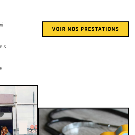
xi
VOIR NOS PRESTATIONS
els
n
e