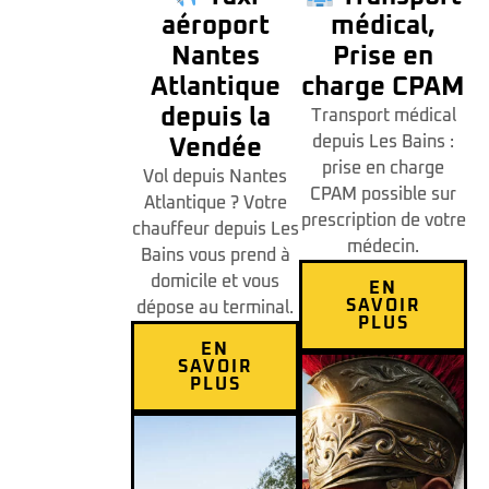
aéroport
médical,
Nantes
Prise en
Atlantique
charge CPAM
depuis la
Transport médical
depuis Les Bains :
Vendée
prise en charge
Vol depuis Nantes
CPAM possible sur
Atlantique ? Votre
prescription de votre
chauffeur depuis Les
médecin.
Bains vous prend à
domicile et vous
EN
SAVOIR
dépose au terminal.
PLUS
EN
SAVOIR
PLUS