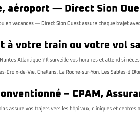
ée, aéroport — Direct Sion Oue
nt ou en vacances — Direct Sion Ouest assure chaque trajet av
 à votre train ou votre vol s
Nantes Atlantique ? Il surveille vos horaires et attend si néces
les-Croix-de-Vie
,
Challans
,
La Roche-sur-Yon
,
Les Sables-d'Ol
conventionné – CPAM, Assura
las assure vos trajets vers les hôpitaux, cliniques et centre
e