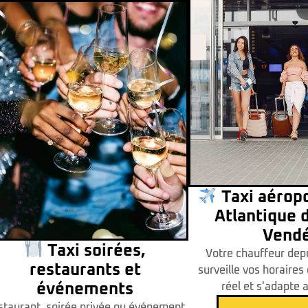
Taxi aérop
Atlantique d
Vend
Taxi soirées,
Votre chauffeur dep
restaurants et
surveille vos horaires
événements
réel et s'adapte 
staurant, soirée privée ou événement