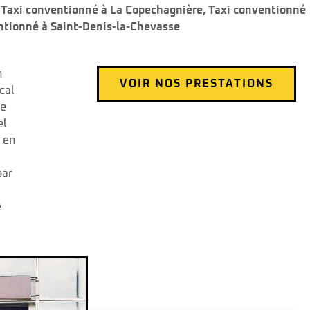
,
Taxi conventionné à La Copechagnière
,
Taxi conventionné
ntionné à Saint-Denis-la-Chevasse
n
VOIR NOS PRESTATIONS
cal
ée
el
n en
par
e