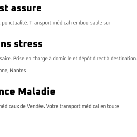
st assure
ec ponctualité. Transport médical remboursable sur
ans stress
saire. Prise en charge à domicile et dépôt direct à destination.
onne
,
Nantes
nce Maladie
s médicaux de Vendée. Votre transport médical en toute