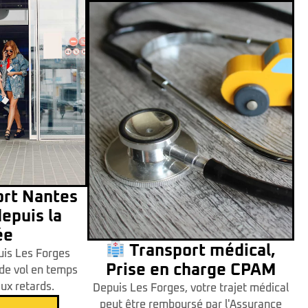
ort Nantes
epuis la
ée
Transport médical,
uis Les Forges
Prise en charge CPAM
 de vol en temps
aux retards.
Depuis Les Forges, votre trajet médical
peut être remboursé par l'Assurance