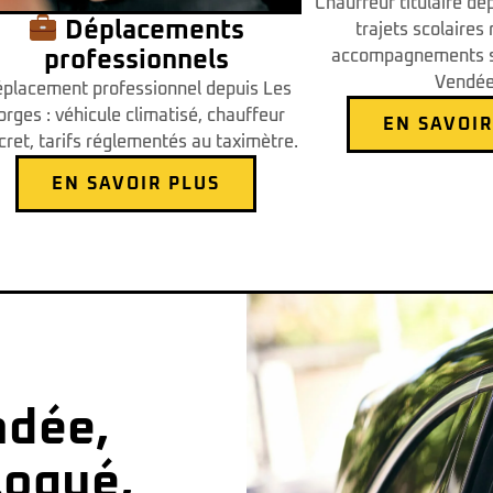
Chauffeur titulaire de
Déplacements
trajets scolaires 
professionnels
accompagnements s
Vendée
placement professionnel depuis Les
orges : véhicule climatisé, chauffeur
EN SAVOIR
cret, tarifs réglementés au taximètre.
EN SAVOIR PLUS
ndée,
ogué,