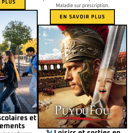
 PLUS
Maladie sur prescription.
EN SAVOIR PLUS
colaires et
ements
Loisirs et sorties en