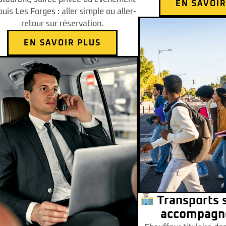
EN SAVOIR
uis Les Forges : aller simple ou aller-
retour sur réservation.
EN SAVOIR PLUS
Transports s
accompagn