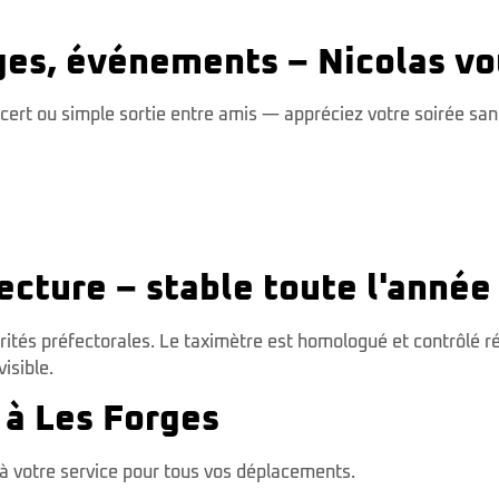
ges, événements – Nicolas v
ncert ou simple sortie entre amis — appréciez votre soirée sa
fecture – stable toute l'année
torités préfectorales. Le taximètre est homologué et contrôlé 
isible.
 à Les Forges
t à votre service pour tous vos déplacements.