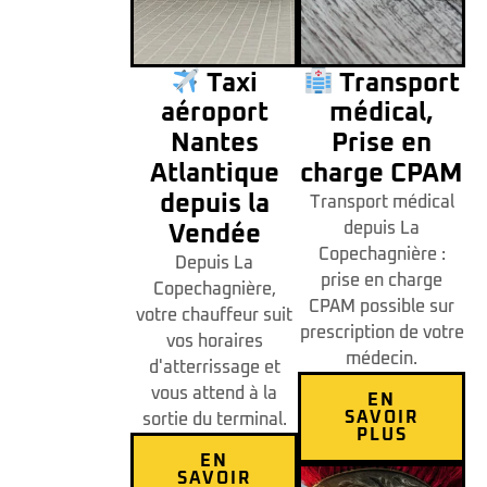
Taxi
Transport
aéroport
médical,
Nantes
Prise en
Atlantique
charge CPAM
depuis la
Transport médical
depuis La
Vendée
Copechagnière :
Depuis La
prise en charge
Copechagnière,
CPAM possible sur
votre chauffeur suit
prescription de votre
vos horaires
médecin.
d'atterrissage et
vous attend à la
EN
SAVOIR
sortie du terminal.
PLUS
EN
SAVOIR