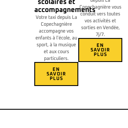
depuis La
scolaires et
Copechagnière vous
accompagnements
conduit vers toutes
Votre taxi depuis La
vos activités et
Copechagnière
sorties en Vendée,
accompagne vos
7j/7.
enfants à l'école, au
sport, à la musique
EN
SAVOIR
et aux cours
PLUS
particuliers.
EN
SAVOIR
PLUS