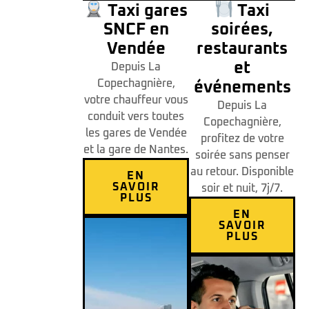
Taxi gares
Taxi
SNCF en
soirées,
Vendée
restaurants
et
Depuis La
Copechagnière,
événements
votre chauffeur vous
Depuis La
conduit vers toutes
Copechagnière,
les gares de Vendée
profitez de votre
et la gare de Nantes.
soirée sans penser
au retour. Disponible
EN
SAVOIR
soir et nuit, 7j/7.
PLUS
EN
SAVOIR
PLUS