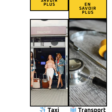
SAVOIR
PLUS
EN
SAVOIR
PLUS
Taxi
Transport