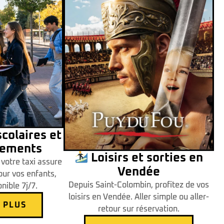
colaires et
ements
Loisirs et sorties en
votre taxi assure
Vendée
pour vos enfants,
Depuis Saint-Colombin, profitez de vos
nible 7j/7.
loisirs en Vendée. Aller simple ou aller-
 PLUS
retour sur réservation.