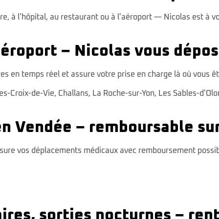
re, à l'hôpital, au restaurant ou à l'aéroport — Nicolas est à 
aéroport – Nicolas vous dépos
raires en temps réel et assure votre prise en charge là où vous
les-Croix-de-Vie
,
Challans
,
La Roche-sur-Yon
,
Les Sables-d'Ol
en Vendée – remboursable sur
ssure vos déplacements médicaux avec remboursement possible.
ires, sorties nocturnes – re