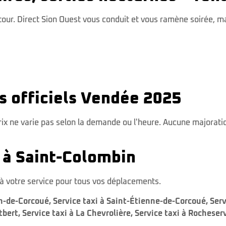
etour. Direct Sion Ouest vous conduit et vous ramène soirée, m
fs officiels Vendée 2025
rix ne varie pas selon la demande ou l'heure. Aucune majorati
 à Saint-Colombin
t à votre service pour tous vos déplacements.
an-de-Corcoué
,
Service taxi à Saint-Étienne-de-Corcoué
,
Serv
tbert
,
Service taxi à La Chevrolière
,
Service taxi à Rocheser