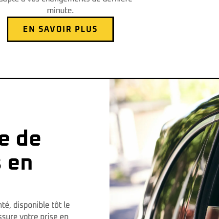
minute.
EN SAVOIR PLUS
e de
 en
té, disponible tôt le
ssure votre prise en