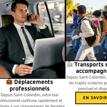
Transports s
accompagn
Depuis Saint-Colombin, 
Déplacements
les trajets scolaires 
professionnels
ponctuel et dispo
Depuis Saint-Colombin, votre taxi
EN SAVOIR
rofessionnel confirme rapidement et
dapte à vos changements de dernière