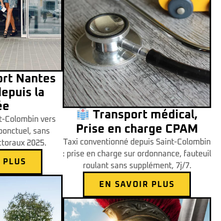
ort Nantes
epuis la
ée
Transport médical,
nt-Colombin vers
Prise en charge CPAM
ponctuel, sans
Taxi conventionné depuis Saint-Colombin
ectoraux 2025.
: prise en charge sur ordonnance, fauteuil
 PLUS
roulant sans supplément, 7j/7.
EN SAVOIR PLUS