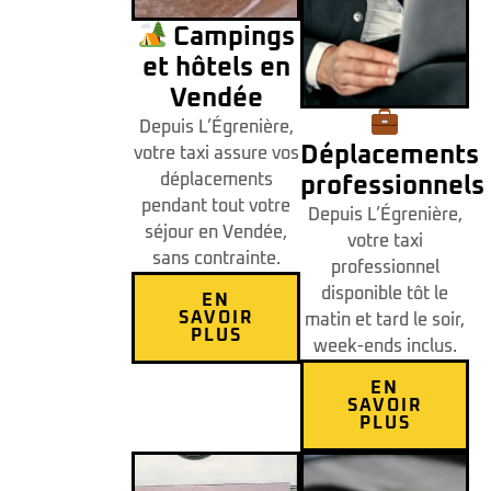
Campings
et hôtels en
Vendée
Depuis L’Égrenière,
Déplacements
votre taxi assure vos
déplacements
professionnels
pendant tout votre
Depuis L’Égrenière,
séjour en Vendée,
votre taxi
sans contrainte.
professionnel
disponible tôt le
EN
SAVOIR
matin et tard le soir,
PLUS
week-ends inclus.
EN
SAVOIR
PLUS