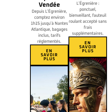
L’Égrenière :
Vendée
ponctuel,
Depuis L’Égrenière,
bienveillant, fauteuil
comptez environ
roulant accepté sans
1h15 jusqu'à Nantes
frais
Atlantique, bagages
supplémentaires.
inclus, tarifs
réglementés.
EN
SAVOIR
EN
PLUS
SAVOIR
PLUS