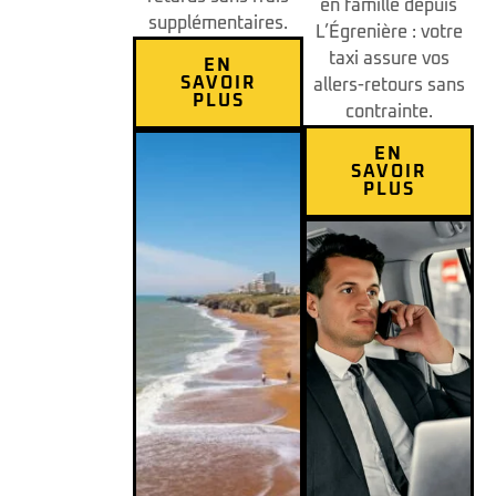
en famille depuis
supplémentaires.
L’Égrenière : votre
taxi assure vos
EN
SAVOIR
allers-retours sans
PLUS
contrainte.
EN
SAVOIR
PLUS