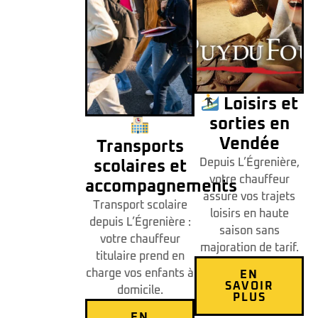
Loisirs et
sorties en
Vendée
Transports
Depuis L’Égrenière,
scolaires et
votre chauffeur
accompagnements
assure vos trajets
Transport scolaire
loisirs en haute
depuis L’Égrenière :
saison sans
votre chauffeur
majoration de tarif.
titulaire prend en
charge vos enfants à
EN
SAVOIR
domicile.
PLUS
EN