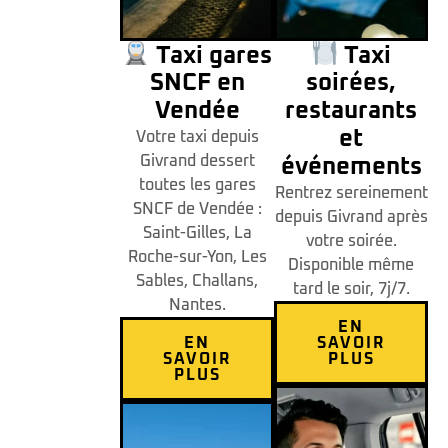
Taxi gares
Taxi
SNCF en
soirées,
Vendée
restaurants
et
Votre taxi depuis
Givrand dessert
événements
toutes les gares
Rentrez sereinement
SNCF de Vendée :
depuis Givrand après
Saint-Gilles, La
votre soirée.
Roche-sur-Yon, Les
Disponible même
Sables, Challans,
tard le soir, 7j/7.
Nantes.
EN
EN
SAVOIR
SAVOIR
PLUS
PLUS