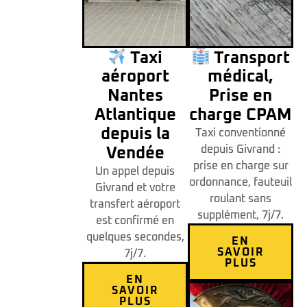
Taxi
Transport
aéroport
médical,
Nantes
Prise en
Atlantique
charge CPAM
depuis la
Taxi conventionné
depuis Givrand :
Vendée
prise en charge sur
Un appel depuis
ordonnance, fauteuil
Givrand et votre
roulant sans
transfert aéroport
supplément, 7j/7.
est confirmé en
quelques secondes,
EN
SAVOIR
7j/7.
PLUS
EN
SAVOIR
PLUS