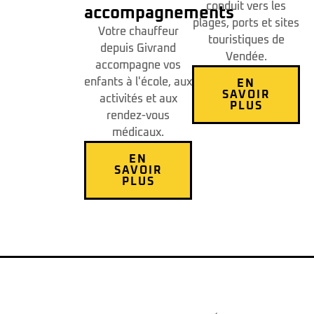
conduit vers les
accompagnements
plages, ports et sites
Votre chauffeur
touristiques de
depuis Givrand
Vendée.
accompagne vos
enfants à l'école, aux
EN
SAVOIR
activités et aux
PLUS
rendez-vous
médicaux.
EN
SAVOIR
PLUS