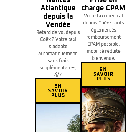
Nantes
Prise en
Atlantique
charge CPAM
depuis la
Votre taxi médical
depuis Coëx : tarifs
Vendée
réglementés,
Retard de vol depuis
remboursement
Coëx ? Votre taxi
CPAM possible,
s'adapte
mobilité réduite
automatiquement,
bienvenue.
sans frais
supplémentaires,
EN
SAVOIR
7j/7.
PLUS
EN
SAVOIR
PLUS