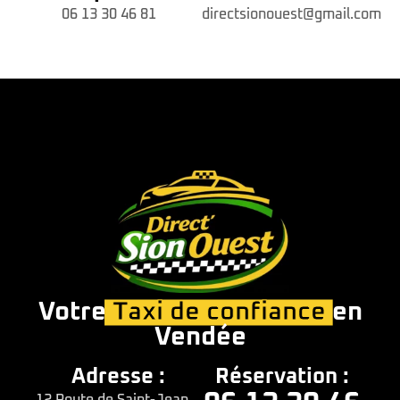
06 13 30 46 81
directsionouest@gmail.com
Votre
Taxi de confiance
en
Vendée
Adresse :
Réservation :