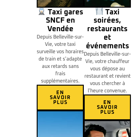
Taxi gares
Taxi
SNCF en
soirées,
Vendée
restaurants
et
Depuis Belleville-sur-
Vie, votre taxi
événements
surveille vos horaires
Depuis Belleville-sur-
de train et s'adapte
Vie, votre chauffeur
aux retards sans
vous dépose au
frais
restaurant et revient
supplémentaires.
vous chercher à
l'heure convenue.
EN
SAVOIR
PLUS
EN
SAVOIR
PLUS