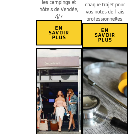
les campings et
chaque trajet pour
hôtels de Vendée,
vos notes de frais
7j/7.
professionnelles.
EN
EN
SAVOIR
SAVOIR
PLUS
PLUS